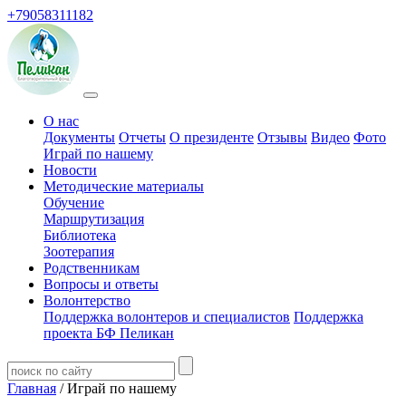
+79058311182
О нас
Документы
Отчеты
О президенте
Отзывы
Видео
Фото
Играй по нашему
Новости
Методические материалы
Обучение
Маршрутизация
Библиотека
Зоотерапия
Родственникам
Вопросы и ответы
Волонтерство
Поддержка волонтеров и специалистов
Поддержка
проекта БФ Пеликан
Главная
/ Играй по нашему