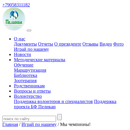
+79058311182
О нас
Документы
Отчеты
О президенте
Отзывы
Видео
Фото
Играй по нашему
Новости
Методические материалы
Обучение
Маршрутизация
Библиотека
Зоотерапия
Родственникам
Вопросы и ответы
Волонтерство
Поддержка волонтеров и специалистов
Поддержка
проекта БФ Пеликан
Главная
/
Играй по нашему
/ Мы чемпионы!