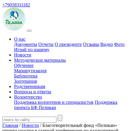
+79058311182
О нас
Документы
Отчеты
О президенте
Отзывы
Видео
Фото
Играй по нашему
Новости
Методические материалы
Обучение
Маршрутизация
Библиотека
Зоотерапия
Родственникам
Вопросы и ответы
Волонтерство
Поддержка волонтеров и специалистов
Поддержка
проекта БФ Пеликан
Главная
/
Новости
/ Благотворительный фонд «Пеликан»
принял участие в главной конференции по паллиативной