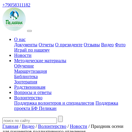
+79058311182
О нас
Документы
Отчеты
О президенте
Отзывы
Видео
Фото
Играй по нашему
Новости
Методические материалы
Обучение
Маршрутизация
Библиотека
Зоотерапия
Родственникам
Вопросы и ответы
Волонтерство
Поддержка волонтеров и специалистов
Поддержка
проекта БФ Пеликан
Главная
/
Видео
/
Волонтерство
/
Новости
/ Праздник осени
для пациентов паллиативного отделения.