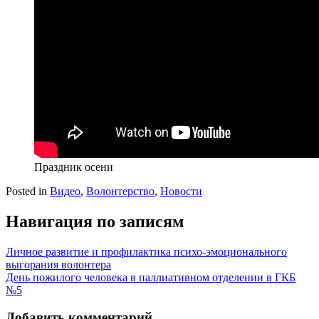
Праздник осени
Posted in
Видео
,
Волонтерство
,
Новости
Навигация по записям
Личное развитие и профилактика психо-эмоционального
выгорания волонтера
День пожилого человека в паллиативном отделении в ГКБ
№5
Добавить комментарий