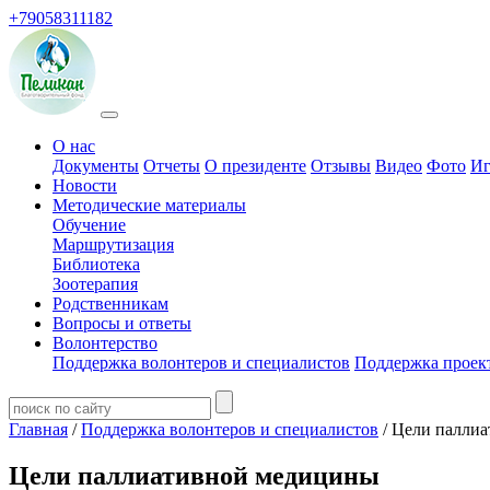
+79058311182
О нас
Документы
Отчеты
О президенте
Отзывы
Видео
Фото
Иг
Новости
Методические материалы
Обучение
Маршрутизация
Библиотека
Зоотерапия
Родственникам
Вопросы и ответы
Волонтерство
Поддержка волонтеров и специалистов
Поддержка проек
Главная
/
Поддержка волонтеров и специалистов
/ Цели палли
Цели паллиативной медицины