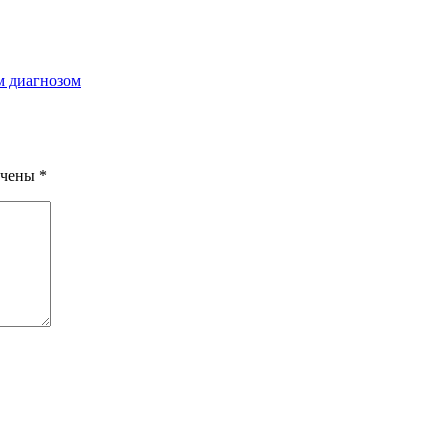
м диагнозом
ечены
*