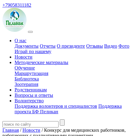
+79058311182
О нас
Документы
Отчеты
О президенте
Отзывы
Видео
Фото
Играй по нашему
Новости
Методические материалы
Обучение
Маршрутизация
Библиотека
Зоотерапия
Родственникам
Вопросы и ответы
Волонтерство
Поддержка волонтеров и специалистов
Поддержка
проекта БФ Пеликан
Главная
/
Новости
/ Конкурс для медицинских работников,
работающих с паллиативными пациентами.