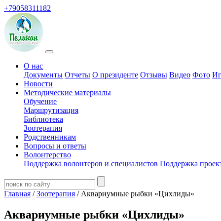
+79058311182
О нас
Документы
Отчеты
О президенте
Отзывы
Видео
Фото
Иг
Новости
Методические материалы
Обучение
Маршрутизация
Библиотека
Зоотерапия
Родственникам
Вопросы и ответы
Волонтерство
Поддержка волонтеров и специалистов
Поддержка проек
Главная
/
Зоотерапия
/ Аквариумные рыбки «Цихлиды»
Аквариумные рыбки «Цихлиды»