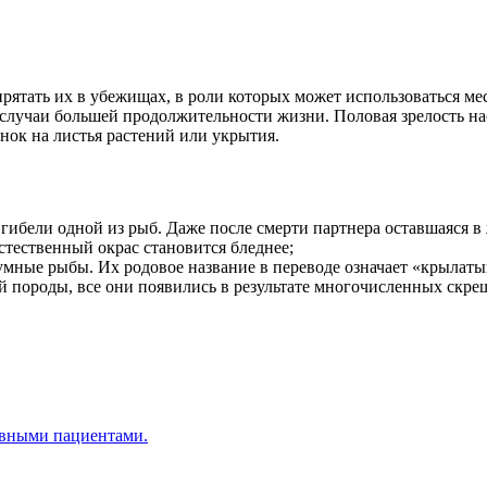
прятать их в убежищах, в роли которых может использоваться ме
 случаи большей продолжительности жизни. Половая зрелость на
ок на листья растений или укрытия.
 гибели одной из рыб. Даже после смерти партнера оставшаяся в
стественный окрас становится бледнее;
умные рыбы. Их родовое название в переводе означает «крылаты
й породы, все они появились в результате многочисленных скр
ивными пациентами.