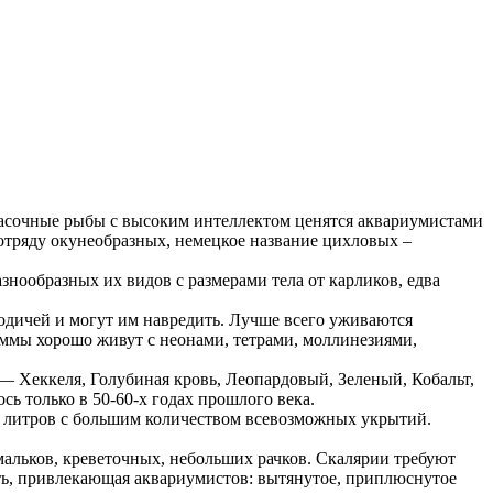
асочные рыбы с высоким интеллектом ценятся аквариумистами
 отряду окунеобразных, немецкое название цихловых –
нообразных их видов с размерами тела от карликов, едва
одичей и могут им навредить. Лучше всего уживаются
ммы хорошо живут с неонами, тетрами, моллинезиями,
— Хеккеля, Голубиная кровь, Леопардовый, Зеленый, Кобальт,
ь только в 50-60-х годах прошлого века.
50 литров с большим количеством всевозможных укрытий.
альков, креветочных, небольших рачков. Скалярии требуют
сть, привлекающая аквариумистов: вытянутое, приплюснутое