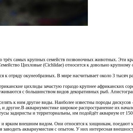
о трёх самых крупных семейств позвоночных животных. Эти кр
 Семейство Цихловые (Cichlidae) относится к довольно крупному
к отряду окунеобразных. В мире насчитывает около 3 тысяч раз
мериканские цихлиды зачастую гораздо крупнее африканских сор
уживаются с большинством видов декоративных рыб. Апистогра
елять к ним другие виды. Наиболее известны породы дискусов 
 и другие.В аквариумистике широкое распространение их началос
феусы задиристы и территориальны, им подойдёт аквариум от 1
и ярким внешним видом. Они относятся к хищникам, поедают м
ся заводить аквариумистам с опытом. У них интересная внешно