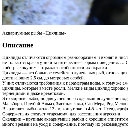
Аквариумные рыбы «Цихлиды»
Описание
Цихлиды отличаются огромным разнообразием и входят в числ
не только за красоту, но и за интересные формы поведения. …
«пёстрые окуни» – отражает особенности их окраски
Цихлиды — это большое семейство лучеперых рыб, относящихся 
достигающих 2,5 см, до метровых особей.
У них отличаются требования к параметрам воды, к тому же а
цихлиды, которые вместе росли. Мелкие виды цихлид хорошо 
тернециями и даже креветками.
Это мирные рыбы, но для успешного содержания лучше не подс
Мальборо, Голубой Алмаз, Змеиная кожа, Сан Мера, Ред Мелон,
Вырастают рыбы около 12 см, живут около 4-5 лет. Псевдотро
Содержать их следует «гаремом», для рассеивания агрессии.
Скалярии – крупные аквариумные рыбки с хорошим аппетитом 
много времени на уход и содержание, поэтому их рекомендует