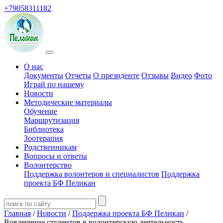
+79058311182
О нас
Документы
Отчеты
О президенте
Отзывы
Видео
Фото
Играй по нашему
Новости
Методические материалы
Обучение
Маршрутизация
Библиотека
Зоотерапия
Родственникам
Вопросы и ответы
Волонтерство
Поддержка волонтеров и специалистов
Поддержка
проекта БФ Пеликан
Главная
/
Новости
/
Поддержка проекта БФ Пеликан
/
Вовлечение студентов в волонтерскую деятельность